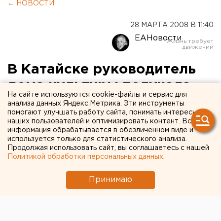
← НОВОСТИ
28 МАРТА 2008 В 11:40
ЕАНовости
В Катайске руководитель
дома культуры получала
На сайте используются cookie-файлы и сервис для
зарплату за фиктивных
анализа данных Яндекс.Метрика. Эти инструменты
помогают улучшать работу сайта, понимать интересы
работников
наших пользователей и оптимизировать контент. Вся
информация обрабатывается в обезличенном виде и
используется только для статистического анализа.
Катайск, Курганская область.
Продолжая использовать сайт, вы соглашаетесь с нашей
Политикой обработки персональных данных
.
Катайск, Курганская область. Прокурорской
проверкой установлено, что в период с августа
Принимаю
2007 года по январь 2008 года в Катайске
руководитель местного дома культуры вопреки
интересам службы присвоила около 14 тысяч рублей