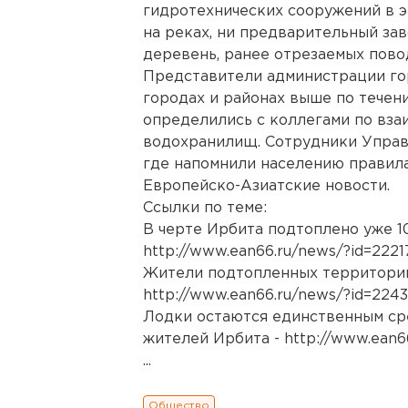
гидротехнических сооружений в э
на реках, ни предварительный зав
деревень, ранее отрезаемых пово
Представители администрации го
городах и районах выше по течен
определились с коллегами по вз
водохранилищ. Сотрудники Управ
где напомнили населению правила
Европейско-Азиатские новости.
Ссылки по теме:
В черте Ирбита подтоплено уже 1
http://www.ean66.ru/news/?id=2221
Жители подтопленных территорий 
http://www.ean66.ru/news/?id=224
Лодки остаются единственным ср
жителей Ирбита -
http://www.ean6
...
Общество