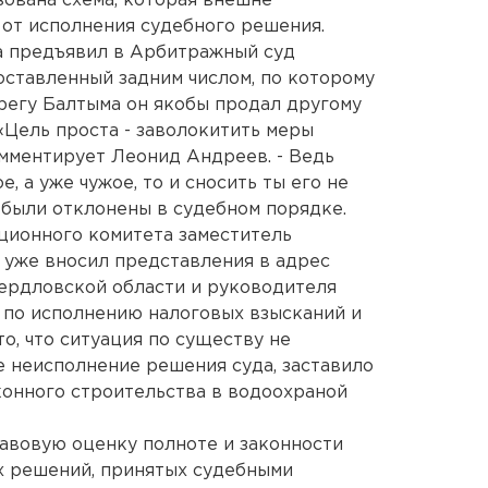
ована схема, которая внешне
 от исполнения судебного решения.
а предъявил в Арбитражный суд
оставленный задним числом, по которому
регу Балтыма он якобы продал другому
«Цель проста - заволокитить меры
омментирует Леонид Андреев. - Ведь
, а уже чужое, то и сносить ты его не
 были отклонены в судебном порядке.
ионного комитета заместитель
 уже вносил представления в адрес
ердловской области и руководителя
 по исполнению налоговых взысканий и
о, что ситуация по существу не
е неисполнение решения суда, заставило
конного строительства в водоохраной
равовую оценку полноте и законности
х решений, принятых судебными