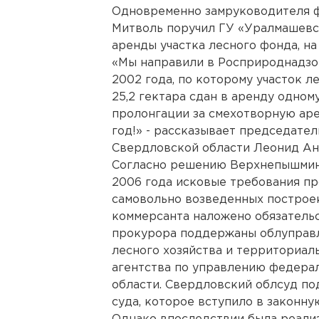
Одновременно замруководителя 
Митволь поручил ГУ «Уралмашевс
аренды участка лесного фонда, на
«Мы направили в Росприроднадзо
2002 года, по которому участок 
25,2 гектара сдан в аренду одно
пролонгации за смехотворную аре
год!» - рассказывает председате
Свердловской области Леонид Ан
Согласно решению Верхнепышминс
2006 года исковые требования п
самовольно возведенных построе
коммерсанта наложено обязательс
прокурора поддержаны облуправ
лесного хозяйства и территориа
агентства по управлению федера
области. Свердловский облсуд п
суда, которое вступило в законну