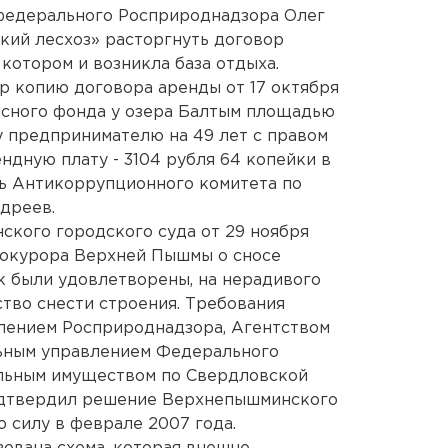
федерального Росприроднадзора Олег
кий лесхоз» расторгнуть договор
 котором и возникла база отдыха.
р копию договора аренды от 17 октября
лесного фонда у озера Балтым площадью
му предпринимателю на 49 лет с правом
ндную плату - 3104 рубля 64 копейки в
ль Антикоррупционного комитета по
дреев.
кого городского суда от 29 ноября
рокурора Верхней Пышмы о сносе
к были удовлетворены, на нерадивого
тво снести строения. Требования
лением Росприроднадзора, Агентством
льным управлением Федерального
льным имуществом по Свердловской
одтвердил решение Верхнепышминского
ю силу в феврале 2007 года.