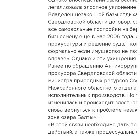
Однако впоследствии была реализ
легализовала злостное уклонение
Владелец незаконной базы отдых
Свердловской области договор, с
все самовольные постройки на бе
бизнесмену еще в мае 2006 года. 
прокуратуры и решение суда, - к
формально если имущество не твое
вправе». Однако и эти ухищрения
Ранее по обращению Антикоррупц
прокурора Свердловской области
министра природных ресурсов Св
Межрайонного областного отдела
исполнительных производств. Но т
изменилась и происходит злостно
снова вернуться к проблеме неза
зоне озера Балтым.
«В этой связи необходимо дать п
действий, а также процессуальны