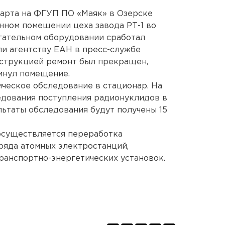
 марта на ФГУП ПО «Маяк» в Озерске
нном помещении цеха завода РТ-1 во
гательном оборудовании сработал
ли агентству ЕАН в пресс-службе
нструкцией ремонт был прекращен,
инул помещение.
ческое обследование в стационар. На
едования поступления радионуклидов в
льтаты обследования будут получены 15
осуществляется переработка
ряда атомных электростанций,
ранспортно-энергетических установок.