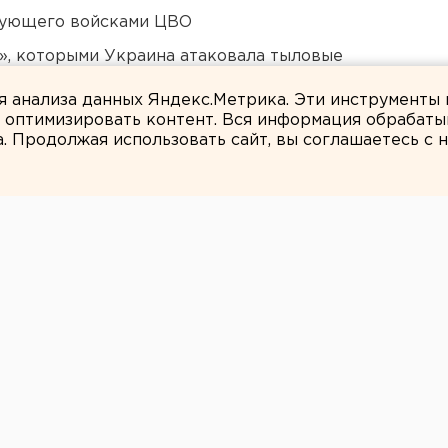
дующего войсками ЦВО
», которыми Украина атаковала тыловые
ля анализа данных Яндекс.Метрика. Эти инструменты
и оптимизировать контент. Вся информация обрабаты
а. Продолжая использовать сайт, вы соглашаетесь с
Александра Подгорнова
а озере Балтым
отает с 2006 года
ого потворства на берегу озера Балтым
созданная база отдыха, сообщили
нтикоррупционного комитета по