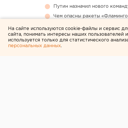
Путин назначил нового коман
Чем опасны ракеты «Фламинго
регионы РФ
На сайте используются cookie-файлы и сервис д
сайта, понимать интересы наших пользователей 
используется только для статистического анализ
персональных данных
.
← НОВОСТИ
31 МАРТА 2008 В 15:03
База отдыха н
незаконно раб
Екатеринбург. Из-за коррупционн
продолжает работать самовольно 
агентству ЕАН в пресс-службе А