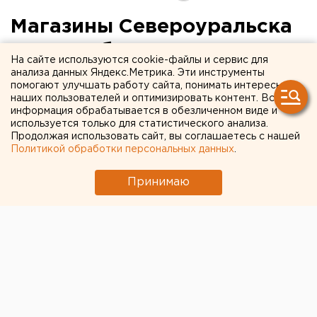
Магазины Североуральска
терпят убытки из-за
На сайте используются cookie-файлы и сервис для
шахтерской забастовки
анализа данных Яндекс.Метрика. Эти инструменты
помогают улучшать работу сайта, понимать интересы
наших пользователей и оптимизировать контент. Вся
60. Североуральск. Забастовка на шахте «Красная
информация обрабатывается в обезличенном виде и
шапочка» и последовавшая за ней приостановка
используется только для статистического анализа.
Продолжая использовать сайт, вы соглашаетесь с нашей
работ на других шахтах СУБРа уже сказываются на
Политикой обработки персональных данных
.
положении дел в городе, сообщает городской сайт
www.severouralsk.com
. Владельцы различных
Принимаю
магазинов уже ощущают снижение покупательной
способности населения. Не так активно, как до
забастовки, раскупаются продукты повседневного
спроса, хлеб и молоко. Те, кто продают
дорогостоящие товары и продукты, уже терпят
убытки.
Напомним, по приказу управляющего директора
СУБРа Виктора Радько работы на шахтах СУБРа