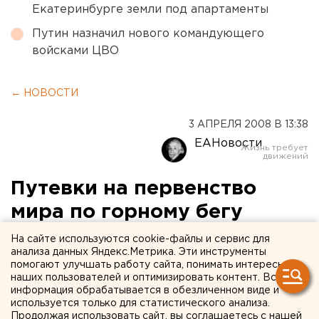
Екатеринбурге земли под апартаменты
Путин назначил нового командующего
войсками ЦВО
← НОВОСТИ
3 АПРЕЛЯ 2008 В 13:38
ЕАНовости
Путевки на первенство
мира по горному бегу
завоевали Павел Логунов и
На сайте используются cookie-файлы и сервис для
анализа данных Яндекс.Метрика. Эти инструменты
Стас Мокин из Кургана
помогают улучшать работу сайта, понимать интересы
наших пользователей и оптимизировать контент. Вся
информация обрабатывается в обезличенном виде и
Курган. Путевки на первенство мира по горному
используется только для статистического анализа.
бегу завоевали воспитанники Курганской
Продолжая использовать сайт, вы соглашаетесь с нашей