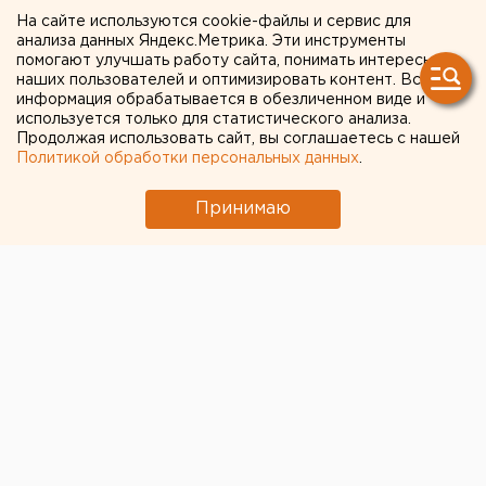
Курганской таможни
На сайте используются cookie-файлы и сервис для
анализа данных Яндекс.Метрика. Эти инструменты
помогают улучшать работу сайта, понимать интересы
Курган. Сотрудники Курганского
наших пользователей и оптимизировать контент. Вся
железнодорожного таможенного поста
информация обрабатывается в обезличенном виде и
проверили перемещаемый через границу России
используется только для статистического анализа.
Продолжая использовать сайт, вы соглашаетесь с нашей
из Казахстана груз овощей и обнаружили, что
Политикой обработки персональных данных
.
груз не задекларировали, сообщили ЕАН в
пресс-службе Курганской таможни.
Принимаю
Курган. Сотрудники Курганского железнодорожного
таможенного поста проверили перемещаемый через
границу России из Казахстана груз овощей и
обнаружили, что груз не задекларировали,
сообщили ЕАН в пресс-службе Курганской таможни.
Выявлено 6,5 тонн репчатого лука, 22 тонны
моркови и 2,5 тонны свежей редьки,
перевозившихся без надлежащих документов.
Вынесено определение о возбуждении дела об
административном правонарушении по части 1