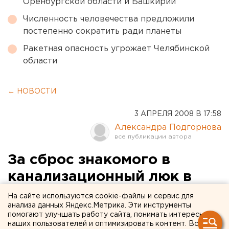
Оренбургской области и Башкирии
Численность человечества предложили
постепенно сократить ради планеты
Ракетная опасность угрожает Челябинской
области
← НОВОСТИ
3 АПРЕЛЯ 2008 В 17:58
Александра Подгорнова
За сброс знакомого в
канализационный люк в
Ревде осужден мужчина
На сайте используются cookie-файлы и сервис для
анализа данных Яндекс.Метрика. Эти инструменты
помогают улучшать работу сайта, понимать интересы
Ревда. В Ревде мужчина осужден за два
наших пользователей и оптимизировать контент. Вся