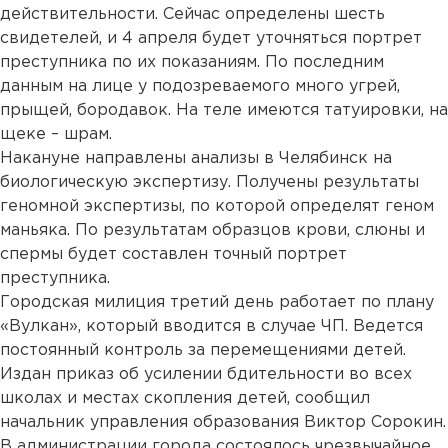
действительности. Сейчас определены шесть
свидетелей, и 4 апреля будет уточняться портрет
преступника по их показаниям. По последним
данным на лице у подозреваемого много угрей,
прыщей, бородавок. На теле имеются татуировки, на
щеке – шрам.
Накануне направлены анализы в Челябинск на
биологическую экспертизу. Получены результаты
геномной экспертизы, по которой определят геном
маньяка. По результатам образцов крови, слюны и
спермы будет составлен точный портрет
преступника.
Городская милиция третий день работает по плану
«Вулкан», который вводится в случае ЧП. Ведется
постоянный контроль за перемещениями детей.
Издан приказ об усилении бдительности во всех
школах и местах скопления детей, сообщил
начальник управления образования Виктор Сорокин.
В администрации города состоялось чрезвычайное