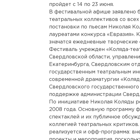
пройдет с 14 по 23 июня.
В фестивальной афише заявлено 
театральных коллективов со всех 
постановки по пьесам Николая Ко
лауреатами конкурса «Евразия». 
значатся ежедневные творческие 
Фестиваль учрежден «Коляда-теа
Свердловской области, управлен
Екатеринбурга, Свердловским от
государственным театральным ин
современной драматургии «Коляда-
Свердловского государственного
поддержке администрации Свердл
По инициативе Николая Коляды р
2008 года. Основную программу ф
спектаклей и их публичное обсу
коллегией театральных критиков.
реализуется и офф-программа: вн
проекты и мероприятия, поскольк