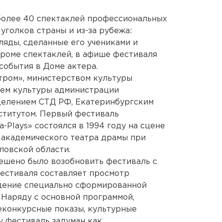
более 40 спектаклей профессиональных
уголков страны и из-за рубежа:
ляды, сделанные его учениками и
Кроме спектаклей, в афише фестиваля
события в Доме актера.
тром», министерством культуры
ием культуры администрации
делением СТД РФ, Екатеринбургским
ститутом. Первый фестиваль
Plays» состоялся в 1994 году на сцене
 академического театра драмы при
овской области.
ешено было возобновить фестиваль с
естиваля составляет просмотр
ждение специально сформированной
 Наряду с основной программой,
еконкурсные показы, культурные
у фестиваль задуман как