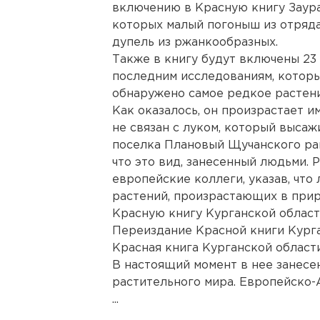
включению в Красную книгу Заура
которых малый погоныш из отряда
дупель из ржанкообразных.
Также в книгу будут включены 23
последним исследованиям, которы
обнаружено самое редкое растени
Как оказалось, он произрастает и
не связан с луком, который высаж
поселка Плановый Щучанского рай
что это вид, занесенный людьми. 
европейские коллеги, указав, что
растений, произрастающих в прир
Красную книгу Курганской област
Переиздание Красной книги Курга
Красная книга Курганской области
В настоящий момент в нее занесен
растительного мира. Европейско-
...