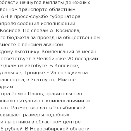
 области начнутся выплаты денежных
твенном транспорте областным
ЕАН в пресс-службе губернатора
 апреля сообщил исполняющий
Косилов. По словам А. Косилова,
ого бюджета за проезд на общественном
вместе с пенсией авансом
дому льготнику. Компенсация за месяц
оответствует в Челябинске 20 поездкам
ездкам на автобусе. В Копейске,
ральске, Троицке – 25 поездкам на
нспорта, в Златоусте, Миассе,
здкам.
тора Роман Панов, правительство
овало ситуацию с компенсациями за
онах. Размер выплат в Челябинской
превышает размеры подобных
и льготники в областном центре
 75 рублей. В Новосибирской области