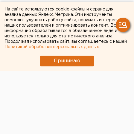
В Москве состоится первое
На сайте используются cookie-файлы и сервис для
анализа данных Яндекс.Метрика. Эти инструменты
заседание рабочей группы
помогают улучшать работу сайта, понимать интересы
по созданию
наших пользователей и оптимизировать контент. Вся
информация обрабатывается в обезличенном виде и
законопроекта о статусе
используется только для статистического анализа.
Продолжая использовать сайт, вы соглашаетесь с нашей
пострадавших при аварии
Политикой обработки персональных данных
.
на ПО «Маяк»
Принимаю
Челябинск. В Москве состоится первое
заседание рабочей группы, которая должна
разработать и направить в Государственную
думу РФ законопроект, закрепляющий правовой
статус и социальные гарантии граждан,
пострадавших в результате аварии на ПО
«Маяк» в
Челябинск. В Москве состоится первое заседание