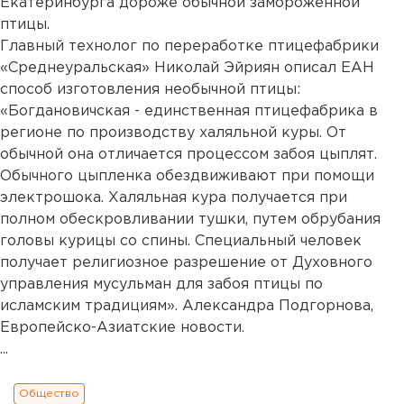
Екатеринбурга дороже обычной замороженной
птицы.
Главный технолог по переработке птицефабрики
«Среднеуральская» Николай Эйриян описал ЕАН
способ изготовления необычной птицы:
«Богдановичская - единственная птицефабрика в
регионе по производству халяльной куры. От
обычной она отличается процессом забоя цыплят.
Обычного цыпленка обездвиживают при помощи
электрошока. Халяльная кура получается при
полном обескровливании тушки, путем обрубания
головы курицы со спины. Специальный человек
получает религиозное разрешение от Духовного
управления мусульман для забоя птицы по
исламским традициям». Александра Подгорнова,
Европейско-Азиатские новости.
...
Общество