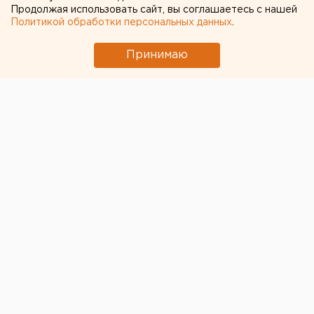
апреля.
Продолжая использовать сайт, вы соглашаетесь с нашей
Политикой обработки персональных данных
.
Екатеринбург. Первая весенняя гроза с громом и
молниями прошла в Екатеринбурге утром 8 апреля.
Принимаю
Отметим, что это явление пришло на Средний Урал
необычно рано. Например, в 2007 году первые грозы
прогремели в уральской столице лишь в середине
мая. По прогнозам Гидрометцентра России, в
следующий раз осадки в Екатеринбурге ожидаются
в четверг, всю неделю дневные температуры
воздуха составят 15-17 градусов тепла, ночные -
плюс 5-7 градусов. Ольга Беляева, Европейско-
Азиатские новости.
...
Общество