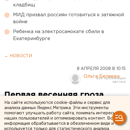
кладбищ
МИД призвал россиян готовиться к затяжной
войне
Ребенка на электросамокате сбили в
Екатеринбурге
← НОВОСТИ
8 АПРЕЛЯ 2008 В 10:15
Ольга Беляева
Первая весенняя гроза
прошла в Екатеринбурге
На сайте используются cookie-файлы и сервис для
анализа данных Яндекс.Метрика. Эти инструменты
помогают улучшать работу сайта, понимать интересы
Екатеринбург. Первая весенняя гроза с громом и
наших пользователей и оптимизировать контент. Вся
информация обрабатывается в обезличенном виде и
молниями прошла в Екатеринбурге утром 8
используется только для статистического анализа.