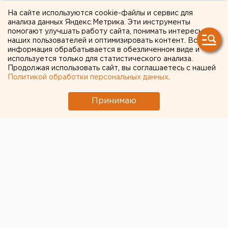
кабельного телевидения
На сайте используются cookie-файлы и сервис для
анализа данных Яндекс.Метрика. Эти инструменты
ООО «ЕвроТел» были
помогают улучшать работу сайта, понимать интересы
наших пользователей и оптимизировать контент. Вся
составлены не по закону
информация обрабатывается в обезличенном виде и
используется только для статистического анализа.
Екатеринбург. Центральным Екатеринбургским
Продолжая использовать сайт, вы соглашаетесь с нашей
Политикой обработки персональных данных
.
отделом Роспотребнадзора применены
административные санкции к ООО «ЕвроТел» за
Принимаю
нарушение законодательства о защите прав
потребителей при оказании услуг связи,
сообщили агентству ЕАН в пресс-службе
ведомства.
Екатеринбург. Центральным Екатеринбургским
отделом Роспотребнадзора применены
административные санкции к ООО «ЕвроТел» за
нарушение законодательства о защите прав
потребителей при оказании услуг связи, сообщили
агентству ЕАН в пресс-службе ведомства.