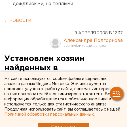
дождливыми, но теплыми
← НОВОСТИ
9 АПРЕЛЯ 2008 В 12:37
Александра Подгорнова
Установлен хозяин
найденных в
Екатеринбурге кистей рук
На сайте используются cookie-файлы и сервис для
анализа данных Яндекс.Метрика. Эти инструменты
помогают улучшать работу сайта, понимать интересы
187. Екатеринбург. Установлен хозяин найденных в
наших пользователей и оптимизировать контент. Вся
Екатеринбурге кистей рук, сообщили агентству
информация обрабатывается в обезличенном виде и
ЕАН в Следственном управлении Следственного
используется только для статистического анализа.
Продолжая использовать сайт, вы соглашаетесь с нашей
комитета при прокуратуре РФ по Свердловской
Политикой обработки персональных данных
.
области. Напомним, около 17 часов 7 апреля
недалеко от дома №32 на улице Гурзуфской