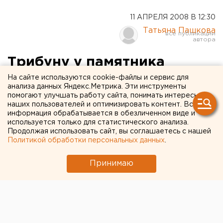
11 АПРЕЛЯ 2008 В 12:30
Татьяна Пашкова
Трибуну у памятника
Ленину в Екатеринбурге к
На сайте используются cookie-файлы и сервис для
анализа данных Яндекс.Метрика. Эти инструменты
9 Мая покрасят два раза
помогают улучшать работу сайта, понимать интересы
наших пользователей и оптимизировать контент. Вся
информация обрабатывается в обезличенном виде и
Екатеринбург. Комитет по благоустройству
используется только для статистического анализа.
администрации Екатеринбурга к 9 Мая дважды
Продолжая использовать сайт, вы соглашаетесь с нашей
Политикой обработки персональных данных
.
покрасит трибуну у памятника Ленину.
Принимаю
Екатеринбург. Комитет по благоустройству
администрации Екатеринбурга к 9 Мая дважды
покрасит трибуну у памятника Ленину. Обычно
трибуну красили только 8 мая, поскольку если
красить ее сейчас, когда ведется основная уборка и