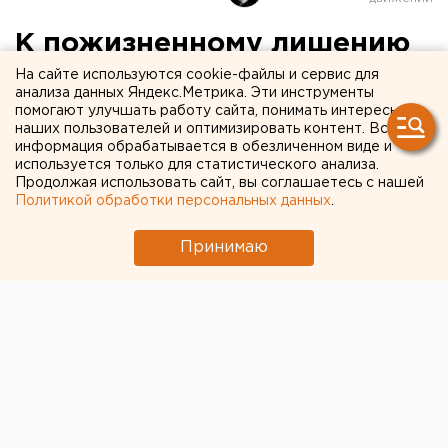
К пожизненному лишению
свободы приговорен
На сайте используются cookie-файлы и сервис для
анализа данных Яндекс.Метрика. Эти инструменты
Челябинским областным
помогают улучшать работу сайта, понимать интересы
наших пользователей и оптимизировать контент. Вся
судом житель Южного
информация обрабатывается в обезличенном виде и
используется только для статистического анализа.
Урала Алексей Бабкин за
Продолжая использовать сайт, вы соглашаетесь с нашей
Политикой обработки персональных данных
.
убийство шестерых
человек
Принимаю
Челябинск. К пожизненному лишению свободы
приговорен Челябинским областным судом 11
апреля 26-летний житель Южного Урала
Алексей Бабкин, сообщили агентству ЕАН в
пресс-службе Челябинского областного суда.
Челябинск. К пожизненному лишению свободы