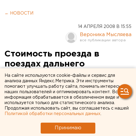
← НОВОСТИ
14 АПРЕЛЯ 2008 В 15:55
Вероника Мысляева
Стоимость проезда в
поездах дальнего
следования снизится 9 и 10
На сайте используются cookie-файлы и сервис для
анализа данных Яндекс.Метрика. Эти инструменты
мая
помогают улучшать работу сайта, понимать интересы
наших пользователей и оптимизировать контент. Вся
информация обрабатывается в обезличенном виде и
Екатеринбург. Стоимость проезда в поездах
используется только для статистического анализа.
дальнего следования снизится 9 и 10 мая,
Продолжая использовать сайт, вы соглашаетесь с нашей
сообщили агентству ЕАН в пресс-службе
Политикой обработки персональных данных
.
Свердловской железной дороги.
Принимаю
Екатеринбург. Стоимость проезда в поездах