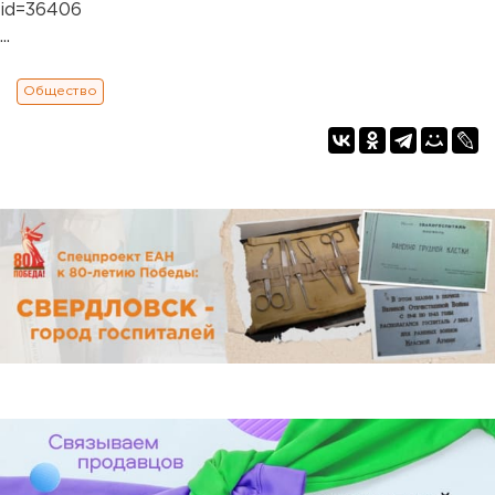
id=36406
...
Общество