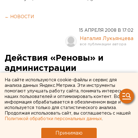
← НОВОСТИ
15 АПРЕЛЯ 2008 В 17:02
Наталия Лукьянцева
Действия «Реновы» и
администрации
Екатеринбурга по точечной
На сайте используются cookie-файлы и сервис для
анализа данных Яндекс.Метрика. Эти инструменты
застройке признаны
помогают улучшать работу сайта, понимать интересы
наших пользователей и оптимизировать контент. Вся
незаконными
информация обрабатывается в обезличенном виде и
используется только для статистического анализа.
Екатеринбург. Действия «Реновы» и
Продолжая использовать сайт, вы соглашаетесь с нашей
Политикой обработки персональных данных
.
администрации Екатеринбурга по точечной
застройке признаны противозаконными,
Принимаю
сообщили агентству ЕАН местные жители.