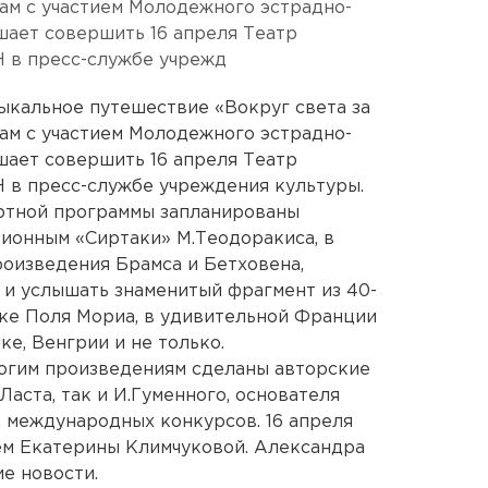
там с участием Молодежного эстрадно-
шает совершить 16 апреля Театр
Н в пресс-службе учрежд
ыкальное путешествие «Вокруг света за
там с участием Молодежного эстрадно-
шает совершить 16 апреля Театр
 в пресс-службе учреждения культуры.
ертной программы запланированы
ционным «Сиртаки» М.Теодоракиса, в
роизведения Брамса и Бетховена,
 и услышать знаменитый фрагмент из 40-
ке Поля Мориа, в удивительной Франции
ке, Венгрии и не только.
ногим произведениям сделаны авторские
аста, так и И.Гуменного, основателя
 международных конкурсов. 16 апреля
ем Екатерины Климчуковой. Александра
е новости.