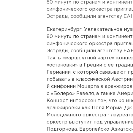
80 минут» по странам и континен
симфонического оркестра пригла
Эстрады, сообщили агентству ЕА
Екатеринбург. Увлекательное муз
80 минут» по странам и континен
симфонического оркестра пригла
Эстрады, сообщили агентству ЕАН
Так, в «маршрутной карте» конц
«остановки» в Греции с ее тради
Германии, с которой связывают п
побывать в классической Австрии
й симфонии Моцарта в аранжиров
с «Болеро» Равеля, а также Амери
Концерт интересен тем, что ко м
аранжировки как Поля Мориа, Дж.Л
Молодежного оркестра - лауреата
оркестр выступит под управлени
Подгорнова, Европейско-Азиатски