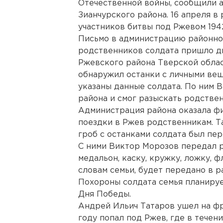
Отечественной войны, сообщили 
Зианчурского района. 16 апреля в
участников битвы под Ржевом 194
Письмо в администрацию районног
родственников солдата пришло д
Ржевского района Тверской обла
обнаружил останки с личными вещ
указаны данные солдата. По ним 
района и смог разыскать родстве
Администрация района оказала ф
поездки в Ржев родственникам. Та
гроб с останками солдата был пер
С ними Виктор Морозов передал 
медальон, каску, кружку, ложку, фл
словам семьи, будет передано в 
Похороны солдата семья планируе
Дня Победы.
Андрей Ильич Татаров ушел на фро
году попал под Ржев, где в течен