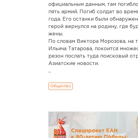
официальным данным, там погибло 
пять армий. Погиб солдат во вре
года. Его останки были обнаружен
герой вернулся на родину, где бу
жены.
По словам Виктора Морозова, на 
Ильича Татарова, покоится множе
резон послать туда поисковый от
Азиатские новости.
...
Общество