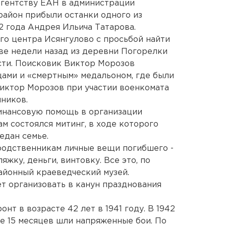
агентству ЕАН в администрации
 район прибыли останки одного из
2 года Андрея Ильича Татарова.
о центра Исянгулово с просьбой найти
ве недели назад из деревни Погорелки
сти. Поисковик Виктор Морозов
ами и «смертным» медальоном, где были
Виктор Морозов при участии военкомата
нников.
инансовую помощь в организации
м состоялся митинг, в ходе которого
едан семье.
родственникам личные вещи погибшего -
яжку, деньги, винтовку. Все это, по
районный краеведческий музей.
т организовать в канун празднования
нт в возрасте 42 лет в 1941 году. В 1942
ие 15 месяцев шли напряженные бои. По