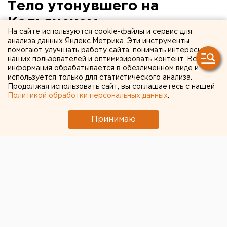
Тело утонувшего на
Кальянском
На сайте используются cookie-файлы и сервис для
водохранилище мужчины
анализа данных Яндекс.Метрика. Эти инструменты
помогают улучшать работу сайта, понимать интересы
ищут вторую неделю
наших пользователей и оптимизировать контент. Вся
информация обрабатывается в обезличенном виде и
используется только для статистического анализа.
Екатеринбург. Тело утонувшего на Кальянском
Продолжая использовать сайт, вы соглашаетесь с нашей
водохранилище мужчины ищут вторую неделю,
Политикой обработки персональных данных
.
сообщили агентству ЕАН в ГУ МЧС России по
Свердловской области.
Принимаю
Екатеринбург. Тело утонувшего на Кальянском
водохранилище мужчины ищут вторую неделю,
сообщили агентству ЕАН в ГУ МЧС России по
Свердловской области. 26 июля на Кальянском
водохранилище в 7 километрах от Североуральска
утонули два молодых человека 1988 и 1982 годов
рождения. 1 августа тело первого было найдено и
передано милиции специалистами службы спасения