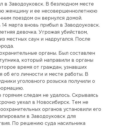
ал в Заводоуковск. В безлюдном месте
нюю женщину и ее несовершеннолетнюю
нним поездом он вернулся домой.
 14 марта вновь прибыл в Заводоуковск.
-летняя девочка. Угрожая убийством,
з местных саун и надругался. После
орода.
охранительные органы. Был составлен
упника, который направили в органы
оторое время от граждан, узнавших
 об его личности и месте работы. В
дники уголовного розыска получили о
формацию.
о горячим следам не удалось. Скрываясь
срочно уехал в Новосибирск. Тем не
воохранительных органов установили его
апировали в Заводоуковск для
твия. По решению суда насильника