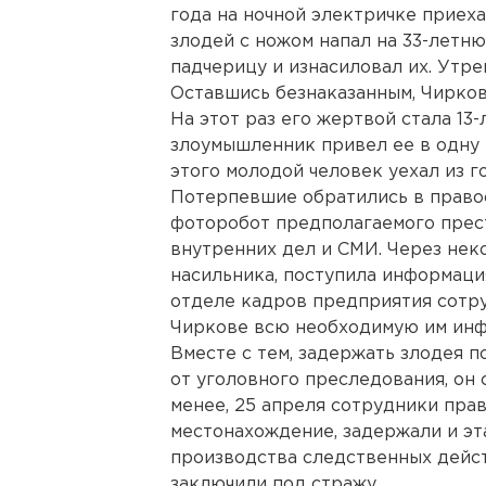
года на ночной электричке приех
злодей с ножом напал на 33-лет
падчерицу и изнасиловал их. Утре
Оставшись безнаказанным, Чирков
На этот раз его жертвой стала 13
злоумышленник привел ее в одну и
этого молодой человек уехал из г
Потерпевшие обратились в право
фоторобот предполагаемого прест
внутренних дел и СМИ. Через нек
насильника, поступила информация
отделе кадров предприятия сотру
Чиркове всю необходимую им ин
Вместе с тем, задержать злодея п
от уголовного преследования, он 
менее, 25 апреля сотрудники пра
местонахождение, задержали и эт
производства следственных дейс
заключили под стражу.