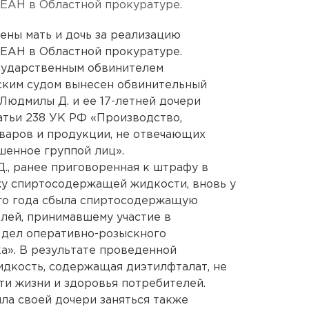
у ЕАН в Областной прокуратуре.
ены мать и дочь за реализацию
у ЕАН в Областной прокуратуре.
сударственным обвинителем
ским судом вынесен обвинительный
Людмилы Д. и ее 17-летней дочери
татьи 238 УК РФ «Производство,
оваров и продукции, не отвечающих
шенное группой лиц».
Д., ранее приговоренная к штрафу в
жу спиртосодержащей жидкости, вновь у
его года сбыла спиртосодержащую
лей, принимавшему участие в
 дел оперативно-розыскного
а». В результате проведенной
жидкость, содержащая диэтилфталат, не
ти жизни и здоровья потребителей.
ла своей дочери заняться также