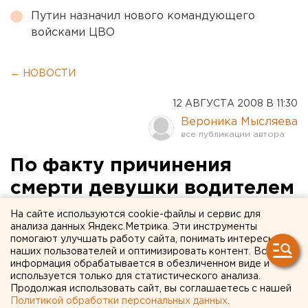
Путин назначил нового командующего
войсками ЦВО
← НОВОСТИ
12 АВГУСТА 2008 В 11:30
Вероника Мысляева
По факту причинения
смерти девушки водителем
скутера на Верх-Исетском
На сайте используются cookie-файлы и сервис для
анализа данных Яндекс.Метрика. Эти инструменты
пруду возбуждено
помогают улучшать работу сайта, понимать интересы
наших пользователей и оптимизировать контент. Вся
уголовное дело
информация обрабатывается в обезличенном виде и
используется только для статистического анализа.
234. Екатеринбург. По факту причинения смерти
Продолжая использовать сайт, вы соглашаетесь с нашей
Политикой обработки персональных данных
.
девушки водителем скутера на Верх-Исетском