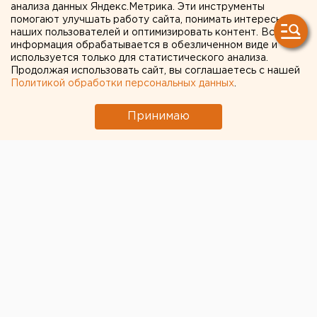
мужчины с огнестрельным
анализа данных Яндекс.Метрика. Эти инструменты
помогают улучшать работу сайта, понимать интересы
ранением
наших пользователей и оптимизировать контент. Вся
информация обрабатывается в обезличенном виде и
используется только для статистического анализа.
Екатеринбург. В гараже в Каменске-Уральском
Продолжая использовать сайт, вы соглашаетесь с нашей
обнаружен труп мужчины с огнестрельным
Политикой обработки персональных данных
.
ранением, сообщили агентству ЕАН в
Следственном управлении следственного
Принимаю
комитета при прокуратуре РФ по Свердловской
области.
Екатеринбург. В гараже в Каменске-Уральском
обнаружен труп мужчины с огнестрельным
ранением, сообщили агентству ЕАН в Следственном
управлении следственного комитета при
прокуратуре РФ по Свердловской области. 11
августа около 12 часов в гараже на Октябрьской, 11 в
Каменске-Уральском обнаружен труп хозяина
гаража 1941 года рождения с огнестрельным
дробовым ранением головы. Автомашина «Москвич