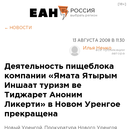
[18+]
РОССИЯ
Екатеринбург
← НОВОСТИ
Челябинск
13 АВГУСТА 2008 В 11:30
Курган
Илья Ненко
Оренбург
Деятельность пищеблока
компании «Ямата Ятырым
Иншаат туризм ве
Тиджарет Аноним
Ликерти» в Новом Уренгое
прекращена
Новый Уренгой. Прокуратура Нового Уренгоя