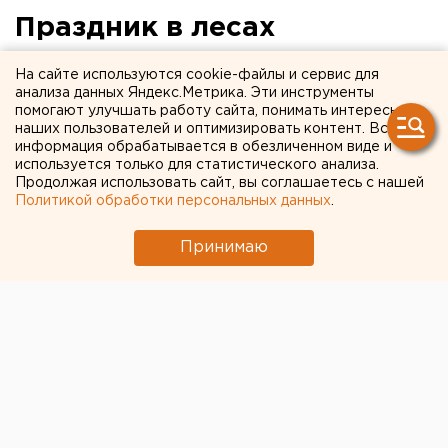
Праздник в лесах
Пожалуй, еще никогда не встречали
На сайте используются cookie-файлы и сервис для
анализа данных Яндекс.Метрика. Эти инструменты
екатеринбуржцы День рождения любимого города в
помогают улучшать работу сайта, понимать интересы
столь противоречивых чувствах. Еще не утихла боль
наших пользователей и оптимизировать контент. Вся
от трагедии в Южной Осетии. Наши спортсмены на
информация обрабатывается в обезличенном виде и
используется только для статистического анализа.
Олимпийских играх в Пекине, мягко скажем, не
Продолжая использовать сайт, вы соглашаетесь с нашей
радуют. Но даже не это вызывало и вызывает в
Политикой обработки персональных данных
.
последнее время легкое, а подчас и не очень,
раздражение значительной части населения столицы
Принимаю
Среднего Урала. Нет слов, ремонтировать дороги
нужно, строить новые жилые дома и сервисную
инфраструктуру необходимо. Но почему все это
делается спонтанно, одновременно и без внятных
объяснений – для чего? Например, перекладка
брусчатки на площади 1905 года вызвала
недоумение и раздражение значительной части
горожан. Разве нельзя было объявить о ней заранее,