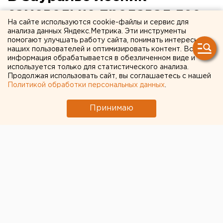
самовольно продавал лес
На сайте используются cookie-файлы и сервис для
под вырубку
анализа данных Яндекс.Метрика. Эти инструменты
помогают улучшать работу сайта, понимать интересы
наших пользователей и оптимизировать контент. Вся
Щучье, Курганская область.
информация обрабатывается в обезличенном виде и
используется только для статистического анализа.
Щучье, Курганская область. В Зауралье лесник
Продолжая использовать сайт, вы соглашаетесь с нашей
Политикой обработки персональных данных
.
самовольно продавал лес под вырубку, сообщили
агентству ЕАН в пресс-службе прокуратуры
Принимаю
Курганской области. Предварительным следствием
установлено, что 6 июня этого года лесовод
Щучанского лесничества, достоверно зная о том, что
в его должностные обязанности не входит
выделение участка для вырубки леса и прием за это
оплаты, предоставил ранее знакомым мужчинам 15
кубометров леса для вырубки, получив от последних
1,5 тысячи рублей. Неправомерные действия лесника
привели к тому, что лесному фонду был причинен
существенный материальный ущерб в сумме около