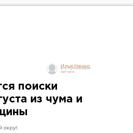
Илья Ненко
тся поиски
уста из чума и
щины
 округ.