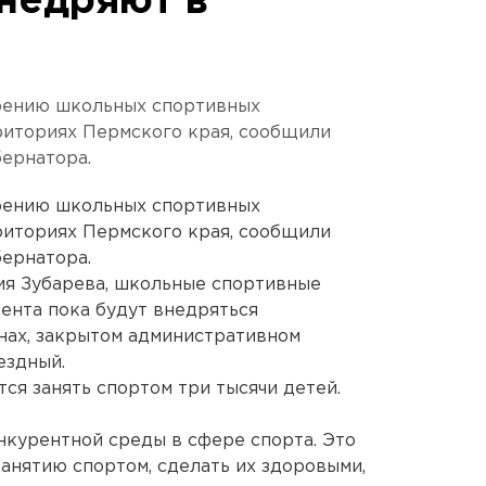
недряют в
е
рению школьных спортивных
риториях Пермского края, сообщили
бернатора.
рению школьных спортивных
риториях Пермского края, сообщили
бернатора.
ия Зубарева, школьные спортивные
ента пока будут внедряться
нах, закрытом административном
ездный.
ся занять спортом три тысячи детей.
нкурентной среды в сфере спорта. Это
анятию спортом, сделать их здоровыми,