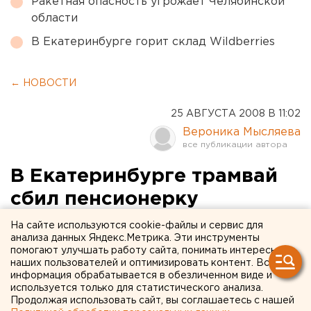
Ракетная опасность угрожает Челябинской
области
В Екатеринбурге горит склад Wildberries
← НОВОСТИ
25 АВГУСТА 2008 В 11:02
Вероника Мысляева
В Екатеринбурге трамвай
сбил пенсионерку
На сайте используются cookie-файлы и сервис для
Екатеринбург. В Екатеринбурге трамвай сбил
анализа данных Яндекс.Метрика. Эти инструменты
пенсионерку, сообщили агентству ЕАН в
помогают улучшать работу сайта, понимать интересы
наших пользователей и оптимизировать контент. Вся
городской ГИБДД.
информация обрабатывается в обезличенном виде и
используется только для статистического анализа.
Екатеринбург. В Екатеринбурге трамвай сбил
Продолжая использовать сайт, вы соглашаетесь с нашей