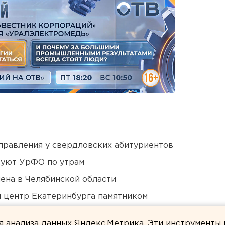
правления у свердловских абитуриентов
куют УрФО по утрам
ена в Челябинской области
й центр Екатеринбурга памятником
асти будут дождливыми, но теплыми
ля анализа данных Яндекс.Метрика. Эти инструменты