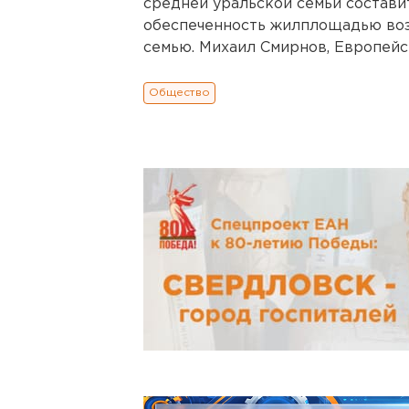
средней уральской семьи составит
обеспеченность жилплощадью воз
семью. Михаил Смирнов, Европейск
Общество