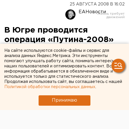
25 АВГУСТА 2008 В 16:02
ЕАНовости
В Югре проводится
операция «Путина-2008»
На сайте используются cookie-файлы и сервис для
Ханты-Мансийский автономный округ.
анализа данных Яндекс.Метрика. Эти инструменты
помогают улучшать работу сайта, понимать интересы
Ханты-Мансийский автономный округ. В период с 20
наших пользователей и оптимизировать контент. Вся
информация обрабатывается в обезличенном виде и
августа по 20 октября 2008 года на территории
используется только для статистического анализа.
Ханты-Мансийского автономного округа - Югры
Продолжая использовать сайт, вы соглашаетесь с нашей
силами милиции общественной безопасности
Политикой обработки персональных данных
.
совместно с сотрудниками прокуратуры и
Принимаю
рыбнадзора, проводится специальное мероприятие
по охране рыбных запасов «Путина-2008», сообщи и
в пресс-службе УВД по Ханты-Мансийскому
автономному округу – Югре.
Данное оперативно-профилактическое мероприятие