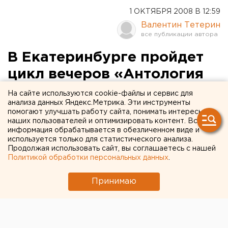
1 ОКТЯБРЯ 2008 В 12:59
Валентин Тетерин
В Екатеринбурге пройдет
цикл вечеров «Антология
чувств»
На сайте используются cookie-файлы и сервис для
анализа данных Яндекс.Метрика. Эти инструменты
помогают улучшать работу сайта, понимать интересы
16. Екатеринбург. В Екатеринбурге пройдет цикл
наших пользователей и оптимизировать контент. Вся
вечеров для истинных любителей хорошей
информация обрабатывается в обезличенном виде и
музыки «Антология чувств», сообщили агентству
используется только для статистического анализа.
Продолжая использовать сайт, вы соглашаетесь с нашей
ЕАН организаторы проекта.
Политикой обработки персональных данных
.
16. Екатеринбург. В Екатеринбурге пройдет цикл
Принимаю
вечеров для истинных любителей хорошей музыки
«Антология чувств», сообщили агентству ЕАН
организаторы проекта. Беспрецедентный проект
«астрологической музыки» представит центр