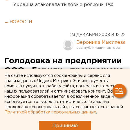
Украина атаковала тыловые регионы РФ
← НОВОСТИ
23 ДЕКАБРЯ 2008 В 12:22
Вероника Мысляева
Голодовка на предприятии
ООО «Горняк» прекращена
На сайте используются cookie-файлы и сервис для
анализа данных Яндекс.Метрика. Эти инструменты
Голодовка на предприятии ООО «Горняк»
помогают улучшать работу сайта, понимать интересы
прекращена, сообщили агентству ЕАН в
наших пользователей и оптимизировать контент. Вся
информация обрабатывается в обезличенном виде и
прокуратуре Алапаевского района.
используется только для статистического анализа.
Продолжая использовать сайт, вы соглашаетесь с нашей
Голодовка на предприятии ООО «Горняк»
Политикой обработки персональных данных
.
прекращена, сообщили агентству ЕАН в
прокуратуре Алапаевского района. Вчера
Принимаю