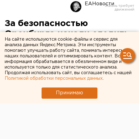
ЕАНовости
За безопасностью
Оренбурга начали следить
На сайте используются cookie-файлы и сервис для
через спутники
анализа данных Яндекс.Метрика. Эти инструменты
помогают улучшать работу сайта, понимать интересы
наших пользователей и оптимизировать контент. Вся
В Оренбурге появился единый муниципальный
информация обрабатывается в обезличенном виде и
диспетчерский центр оперативного управления
используется только для статистического анализа.
Продолжая использовать сайт, вы соглашаетесь с нашей
дежурными службами города, обеспечения
Политикой обработки персональных данных
.
безопасности граждан и предупреждения
чрезвычайных ситуаций.
Принимаю
В Оренбурге появился единый муниципальный
диспетчерский центр оперативного управления
дежурными службами города, обеспечения
безопасности граждан и предупреждения
чрезвычайных ситуаций.