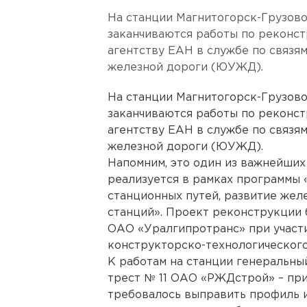
На станции Магнитогорск-Грузов
заканчиваются работы по реконс
агентству ЕАН в службе по связ
железной дороги (ЮУЖД).
На станции Магнитогорск-Грузов
заканчиваются работы по реконс
агентству ЕАН в службе по связ
железной дороги (ЮУЖД).
Напомним, это один из важнейши
реализуется в рамках программы 
станционных путей, развитие жел
станций». Проект реконструкции 
ОАО «Уралгипротранс» при участ
конструкторско-технологического
К работам на станции генеральны
трест № 11 ОАО «РЖДстрой» – при
требовалось выправить профиль и