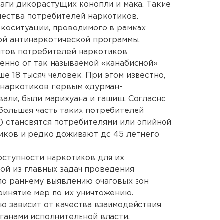
чаги дикорастущих конопли и мака. Такие
чества потребителей наркотиков.
коситуации, проводимого в рамках
ой антинаркотической программы,
нтов потребителей наркотиков
енно от так называемой «канабисной»
ше 18 тысяч человек. При этом известно,
 наркотиков первым «дурман-
вали, были марихуана и гашиш. Согласно
большая часть таких потребителей
а) становятся потребителями или опийной
иков и редко доживают до 45 летнего
оступности наркотиков для их
ой из главных задач проведения
по раннему выявлению очаговых зон
инятие мер по их уничтожению.
ю зависит от качества взаимодействия
ганами исполнительной власти,