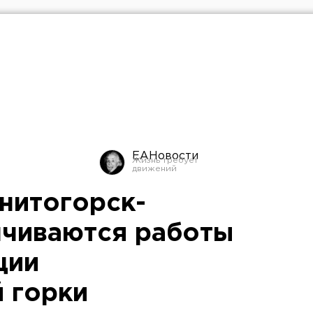
ЕАНовости
гнитогорск-
нчиваются работы
ции
 горки