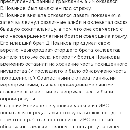
преступления, данный гражданин, а им оказался
В.Новиков, был заключен под стражу.
В.Новиков вначале отказался давать показания, а
затем выдвинул различные алиби и оклеветал свою
бывшую сожительницу, в том, что она совместно с
его несовершеннолетним братом совершила кражу.
Его младший брат Д.Новиков придумал свою
версию, «выгородив» старшего брата, оклеветав
жителя того же села, которому братья Новиковы
временно оставили на хранение часть похищенного
имущества (у последнего и было обнаружено часть
похищенного). Совместными с оперативниками
мероприятиями, так же проведенными очными
ставками, все версии их непричастности были
опровергнуты.
Старший Новиков не успокаивался и из ИВС
попытался передать «весточку на волю», но здесь
грамотно сработал постовой по ИВС, который,
обнаружив замаскированную в сигарету записку,