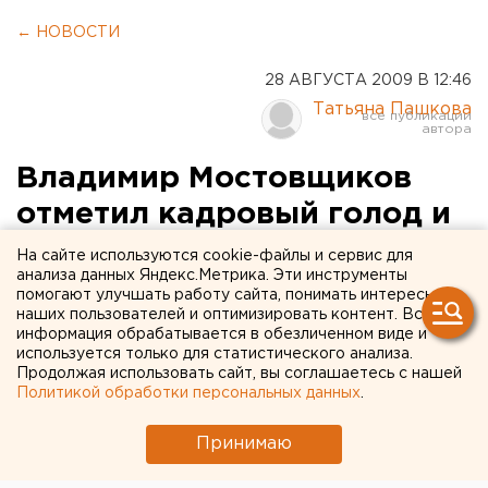
← НОВОСТИ
28 АВГУСТА 2009 В 12:46
Татьяна Пашкова
Владимир Мостовщиков
отметил кадровый голод и
снижение политической
На сайте используются cookie-файлы и сервис для
анализа данных Яндекс.Метрика. Эти инструменты
активности у свердловских
помогают улучшать работу сайта, понимать интересы
наших пользователей и оптимизировать контент. Вся
партий
информация обрабатывается в обезличенном виде и
используется только для статистического анализа.
Председатель Областной избирательной
Продолжая использовать сайт, вы соглашаетесь с нашей
Политикой обработки персональных данных
.
комиссии Владимир Мостовщиков отмечает
кадровый голод у свердловских отделений
Принимаю
политических партий.