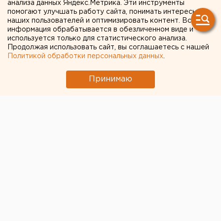
советского образца почти
анализа данных Яндекс.Метрика. Эти инструменты
помогают улучшать работу сайта, понимать интересы
через 70 лет после
наших пользователей и оптимизировать контент. Вся
информация обрабатывается в обезличенном виде и
представления к ним
используется только для статистического анализа.
Продолжая использовать сайт, вы соглашаетесь с нашей
Политикой обработки персональных данных
.
В управление кадров Приволжско-Уральского
военного округа были доставлены 215 наград
Принимаю
советского образца, сообщили агентству ЕАН в
пресс-службе ПУрВО.
В управление кадров Приволжско-Уральского
военного округа были доставлены 215 наград
советского образца, сообщили агентству ЕАН в
пресс-службе ПУрВО.
Медали и ордена должны быть вручены накануне
празднования Дня Победы. К этим наградам
ветераны были представлены в период войны, но в
свое время по различным причинам они не были
вручены.