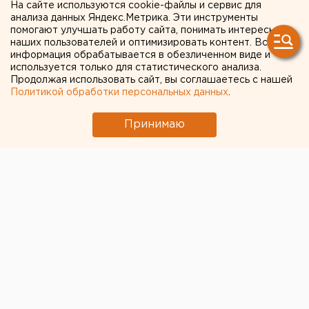
откроется в кинотеатре
На сайте используются cookie-файлы и сервис для
анализа данных Яндекс.Метрика. Эти инструменты
«Салют»
помогают улучшать работу сайта, понимать интересы
наших пользователей и оптимизировать контент. Вся
информация обрабатывается в обезличенном виде и
Уникальная выставка стереофотографий о
используется только для статистического анализа.
Великой Отечественной войне откроется в
Продолжая использовать сайт, вы соглашаетесь с нашей
кинотеатре «Салют», сообщили агентству ЕАН в
Политикой обработки персональных данных
.
развлекательном заведении.
Принимаю
Уникальная выставка стереофотографий о Великой
Отечественной войне откроется в кинотеатре
«Салют», сообщили агентству ЕАН в
развлекательном заведении.
Фотовыставка стереофотографий позволит более
полно ощутить атмосферу тех лет. Представленные
на выставке работы - фотографии, обработанные с
помощью новой технологии. Все работы также
можно посмотреть в книге «Во имя Победы.
Свердловск в годы Великой Отечественной войны
1941-1945 годов».