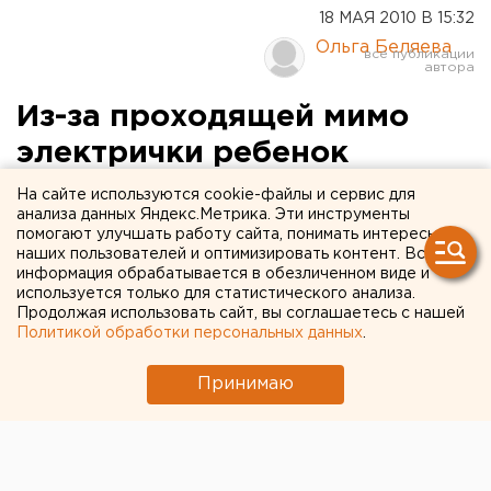
18 МАЯ 2010 В 15:32
Ольга Беляева
Из-за проходящей мимо
электрички ребенок
получил тяжелые травмы
На сайте используются cookie-файлы и сервис для
анализа данных Яндекс.Метрика. Эти инструменты
помогают улучшать работу сайта, понимать интересы
Свердловской транспортной прокуратурой
наших пользователей и оптимизировать контент. Вся
проведена проверка по факту травмирования
информация обрабатывается в обезличенном виде и
малолетнего ребенка электропоездом сообщением
используется только для статистического анализа.
Продолжая использовать сайт, вы соглашаетесь с нашей
«Екатеринбург-Сортировочный - аэропорт
Политикой обработки персональных данных
.
«Кольцово», сообщили агентству ЕАН в пресс-
службе Уральской транспортной прокуратуры.
Принимаю
Мальчик пострадал при переходе железнодорожных
путей на участке «1811 километр 4 пикет перегона
«Екатеринбург-Сортировочный - Екатеринбург -
пассажирский».