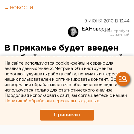
← НОВОСТИ
9 ИЮНЯ 2010 В 13:44
ЕАНовости
В Прикамье будет введен
особый противопожарный
На сайте используются cookie-файлы и сервис для
режим
анализа данных Яндекс.Метрика. Эти инструменты
помогают улучшать работу сайта, понимать интересы
наших пользователей и оптимизировать контент. Вся
В Прикамье будет введен особый
информация обрабатывается в обезличенном виде и
противопожарный режим, сообщили агентству
используется только для статистического анализа.
Продолжая использовать сайт, вы соглашаетесь с нашей
ЕАН в пресс-службе Главного управления МЧС
Политикой обработки персональных данных
.
России по Пермскому краю.
Принимаю
В Прикамье будет введен особый противопожарный
режим, сообщили агентству ЕАН в пресс-службе
Главного управления МЧС России по Пермскому