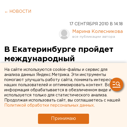
← НОВОСТИ
17 СЕНТЯБРЯ 2010 В 14:18
Марина Колесникова
В Екатеринбурге пройдет
международный
«Поэтический марафон»
На сайте используются cookie-файлы и сервис для
анализа данных Яндекс.Метрика. Эти инструменты
помогают улучшать работу сайта, понимать интересы
В Екатеринбурге в седьмой раз пройдет
наших пользователей и оптимизировать контент. Вся
международный фестиваль «Поэтический
информация обрабатывается в обезличенном виде и
марафон», сообщили агентству ЕАН в пресс-
используется только для статистического анализа.
Продолжая использовать сайт, вы соглашаетесь с нашей
службе министерства культуры и туризма
Политикой обработки персональных данных
.
Свердловской области.
Принимаю
В Екатеринбурге в седьмой раз пройдет