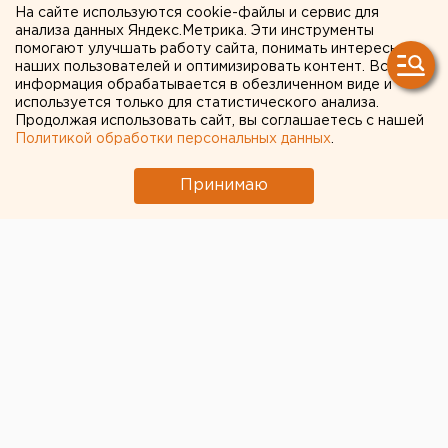
На сайте используются cookie-файлы и сервис для
трудоустроены инвалиды
анализа данных Яндекс.Метрика. Эти инструменты
помогают улучшать работу сайта, понимать интересы
наших пользователей и оптимизировать контент. Вся
На Среднем Урале появится call-центр, где
информация обрабатывается в обезличенном виде и
будут работать только инвалиды, сообщили
используется только для статистического анализа.
Продолжая использовать сайт, вы соглашаетесь с нашей
агентству ЕАН в областном министерстве
Политикой обработки персональных данных
.
социальной защиты населения.
Принимаю
На Среднем Урале появится call-центр, где будут
работать только инвалиды, сообщили агентству
ЕАН в областном министерстве социальной защиты
населения.
Реализацию проекта «Единый социальный телефон»,
в рамках которого будет открыт call-центр,
проводит министерство соцзащиты совместно с
общественными организациями инвалидов.
Специалисты call-центра будут информировать о
мерах социальной поддержки и социальных услугах,
которые предусмотрены в Свердловской области.