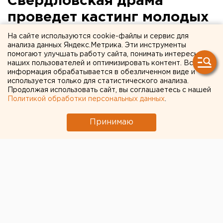
Свердловская драма
проведет кастинг молодых
актеров
На сайте используются cookie-файлы и сервис для
анализа данных Яндекс.Метрика. Эти инструменты
помогают улучшать работу сайта, понимать интересы
Свердловский академический театр драмы 27
наших пользователей и оптимизировать контент. Вся
декабря проведет кастинг на участие в первом
информация обрабатывается в обезличенном виде и
проекте «Молодого театра» – спектакле «Гроза»,
используется только для статистического анализа.
Продолжая использовать сайт, вы соглашаетесь с нашей
сообщили агентству ЕАН в пресс-службе
Политикой обработки персональных данных
.
учреждения культуры.
Принимаю
Свердловский академический театр драмы 27
декабря проведет кастинг на участие в первом
проекте «Молодого театра» – спектакле «Гроза»,
сообщили агентству ЕАН в пресс-службе
учреждения культуры.
Приглашаются профессиональные артисты и
студенты выпускных курсов творческих вузов.
Участников кастинга просят предварительно