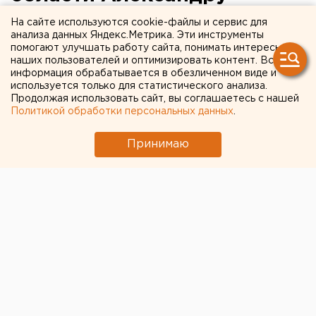
Мишарину исполнилось 52
На сайте используются cookie-файлы и сервис для
анализа данных Яндекс.Метрика. Эти инструменты
года
помогают улучшать работу сайта, понимать интересы
наших пользователей и оптимизировать контент. Вся
информация обрабатывается в обезличенном виде и
Глава Екатеринбурга – председатель
используется только для статистического анализа.
Екатеринбургской городской Думы Евгений
Продолжая использовать сайт, вы соглашаетесь с нашей
Порунов и сити-менеджер Екатеринбурга
Политикой обработки персональных данных
.
Александр Якоб поздравили губернатора
Александра Мишарина с днем рождения,
Принимаю
сообщили агентству ЕАН в пресс-службе
администрации города.
Глава Екатеринбурга – председатель
Екатеринбургской городской Думы Евгений
Порунов и сити-менеджер Екатеринбурга
Александр Якоб поздравили губернатора
Александра Мишарина с днем рождения, сообщили
агентству ЕАН в пресс-службе администрации
города. 21 января 2011 года губернатору