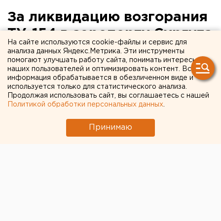
За ликвидацию возгорания
ТУ-154 в аэропорту Сургута
На сайте используются cookie-файлы и сервис для
к наградам представлены
анализа данных Яндекс.Метрика. Эти инструменты
помогают улучшать работу сайта, понимать интересы
семь человек
наших пользователей и оптимизировать контент. Вся
информация обрабатывается в обезличенном виде и
используется только для статистического анализа.
За ликвидацию возгорания ТУ-154 в аэропорту
Продолжая использовать сайт, вы соглашаетесь с нашей
Сургута к наградам представлены семь человек,
Политикой обработки персональных данных
.
сообщили агентству ЕАН в администрации
города.
Принимаю
За ликвидацию возгорания ТУ-154 в аэропорту
Сургута к наградам представлены семь человек,
сообщили агентству ЕАН в администрации города.
Напомним, 1 января 2011 года в 13.04 на пульт
пожарной связи «01» центрального пункта 1 ОФПС
поступило сообщение от диспетчера аэропорта
Сургута о загорании воздушного судна ТУ-154Б2.