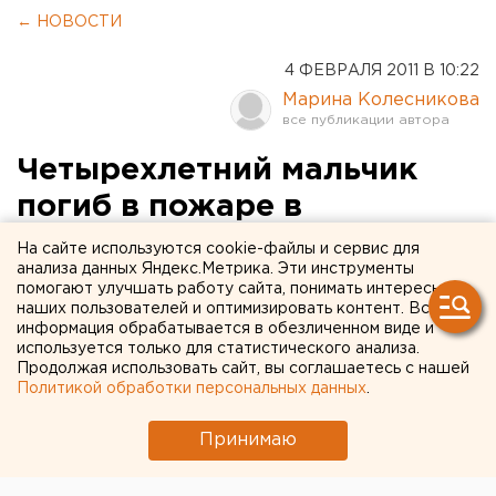
← НОВОСТИ
4 ФЕВРАЛЯ 2011 В 10:22
Марина Колесникова
Четырехлетний мальчик
погиб в пожаре в
многоквартирном доме в
На сайте используются cookie-файлы и сервис для
анализа данных Яндекс.Метрика. Эти инструменты
Богдановиче
помогают улучшать работу сайта, понимать интересы
наших пользователей и оптимизировать контент. Вся
информация обрабатывается в обезличенном виде и
Четырехлетний мальчик погиб в пожаре в
используется только для статистического анализа.
многоквартирном доме в Богдановиче, сообщили
Продолжая использовать сайт, вы соглашаетесь с нашей
агентству ЕАН в пресс-службе ГУ МЧС РФ по
Политикой обработки персональных данных
.
Свердловской области.
Принимаю
Четырехлетний мальчик погиб в пожаре в
многоквартирном доме в Богдановиче, сообщили