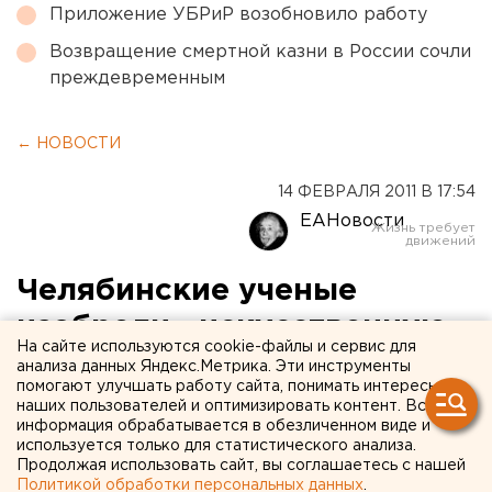
Приложение УБРиР возобновило работу
Возвращение смертной казни в России сочли
преждевременным
← НОВОСТИ
14 ФЕВРАЛЯ 2011 В 17:54
ЕАНовости
Челябинские ученые
изобрели «искусственную
На сайте используются cookie-файлы и сервис для
печень»
анализа данных Яндекс.Метрика. Эти инструменты
помогают улучшать работу сайта, понимать интересы
наших пользователей и оптимизировать контент. Вся
Челябинские ученые изобрели не имеющую
информация обрабатывается в обезличенном виде и
аналогов «искусственную печень», сообщили
используется только для статистического анализа.
Продолжая использовать сайт, вы соглашаетесь с нашей
агентству ЕАН в пресс-службе южноуральского
Политикой обработки персональных данных
.