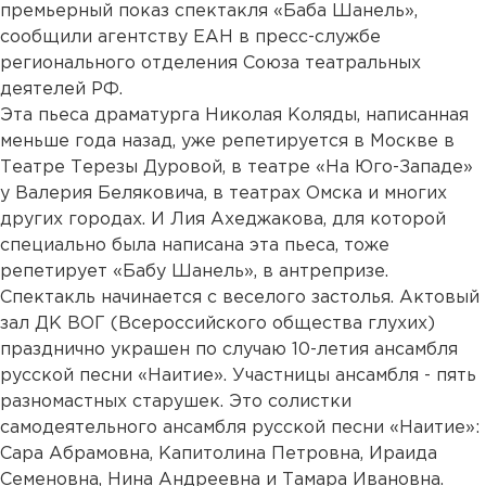
премьерный показ спектакля «Баба Шанель»,
сообщили агентству ЕАН в пресс-службе
регионального отделения Союза театральных
деятелей РФ.
Эта пьеса драматурга Николая Коляды, написанная
меньше года назад, уже репетируется в Москве в
Театре Терезы Дуровой, в театре «На Юго-Западе»
у Валерия Беляковича, в театрах Омска и многих
других городах. И Лия Ахеджакова, для которой
специально была написана эта пьеса, тоже
репетирует «Бабу Шанель», в антрепризе.
Спектакль начинается с веселого застолья. Актовый
зал ДК ВОГ (Всероссийского общества глухих)
празднично украшен по случаю 10-летия ансамбля
русской песни «Наитие». Участницы ансамбля - пять
разномастных старушек. Это солистки
самодеятельного ансамбля русской песни «Наитие»:
Сара Абрамовна, Капитолина Петровна, Ираида
Семеновна, Нина Андреевна и Тамара Ивановна.