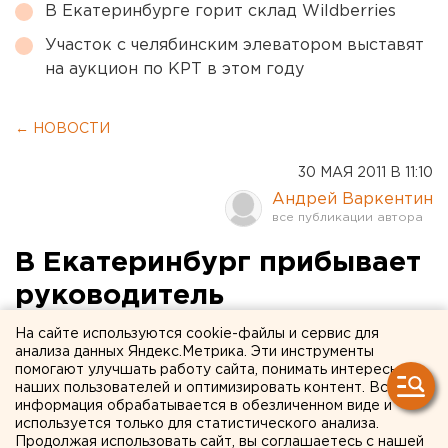
В Екатеринбурге горит склад Wildberries
Участок с челябинским элеватором выставят
на аукцион по КРТ в этом году
← НОВОСТИ
30 МАЯ 2011 В 11:10
Андрей Варкентин
В Екатеринбург прибывает
руководитель
Роскомнадзора
На сайте используются cookie-файлы и сервис для
анализа данных Яндекс.Метрика. Эти инструменты
помогают улучшать работу сайта, понимать интересы
Руководитель Роскомнадзора Сергей Ситников
наших пользователей и оптимизировать контент. Вся
сегодня совершит рабочую поездку в
информация обрабатывается в обезличенном виде и
Екатеринбург, сообщили агентству ЕАН в пресс-
используется только для статистического анализа.
Продолжая использовать сайт, вы соглашаетесь с нашей