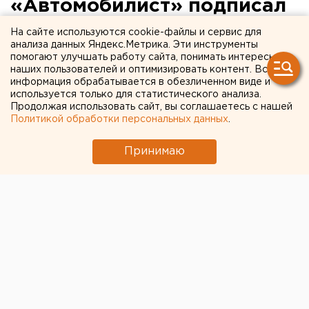
«Автомобилист» подписал
нового форварда
На сайте используются cookie-файлы и сервис для
анализа данных Яндекс.Метрика. Эти инструменты
помогают улучшать работу сайта, понимать интересы
В «Автомобилист» пришел Никита Выглазов.
наших пользователей и оптимизировать контент. Вся
информация обрабатывается в обезличенном виде и
В екатеринбургский «Автомобилист» пришел 28-
используется только для статистического анализа.
Продолжая использовать сайт, вы соглашаетесь с нашей
летний форвард Никита Выглазов. Контракт со
Политикой обработки персональных данных
.
спортсменом заключен до конца нынешнего сезона
чемпионата КХЛ, сообщили агентству ЕАН в пресс-
Принимаю
службе хоккейного клуба.
Ранее воспитанник хоккейной школы Оленегорска
играл за «Спартак», СКА, «Авангард». С 2010 года
Никита Выглазов выступал за новокузнецкий
«Металлург». В нынешнем сезоне он сыграл за эту
команду 36 матчей, набрав 12 очков и 18 минут
штрафа, показатель полезности «-4». В
«Автомобилисте» новый форвард будет играть под
номером 34.
Вместе с тем, руководство свердловского клуба