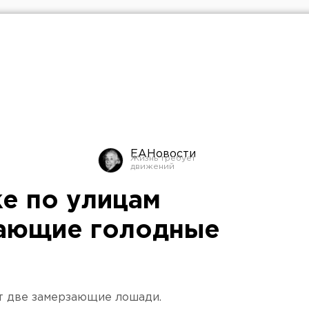
ЕАНовости
е по улицам
зающие голодные
т две замерзающие лошади.