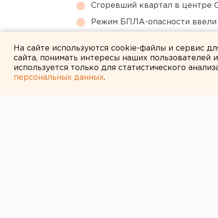
Сгоревший квартал в центре 
Режим БПЛА-опасности ввели
В Оренбурге продлили арест
На сайте используются cookie-файлы и сервис д
сайта, понимать интересы наших пользователей 
используется только для статистического анализ
персональных данных
.
← НОВОСТИ
27 ЯНВАРЯ 2014 В 16:35
В Челябинске 
за разбои и из
В Челябинске вынесли приговор у
Суд вынес приговор узбекам, тво