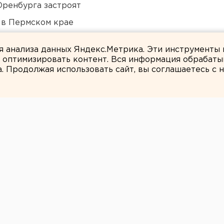
Оренбурга застроят
 в Пермском крае
 «смотрителю» кладбищ
ля анализа данных Яндекс.Метрика. Эти инструменты
и оптимизировать контент. Вся информация обрабаты
а. Продолжая использовать сайт, вы соглашаетесь с
ЕАНовости
узбеков осудили
насилования
збекам-разбойникам.
рившим беспредел в центре Челябинска.