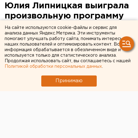
Юлия Липницкая выиграла
произвольную программу
на Олимпиаде
На сайте используются cookie-файлы и сервис для
анализа данных Яндекс.Метрика. Эти инструменты
помогают улучшать работу сайта, понимать интересы
Президент Путин стоя аплодировал 15-летней
наших пользователей и оптимизировать контент. Вся
фигуристке из Екатеринбурга.
информация обрабатывается в обезличенном виде и
используется только для статистического анализа.
Продолжая использовать сайт, вы соглашаетесь с нашей
Юлия Липницкая сегодня, 9 февраля, стала лучшей
Политикой обработки персональных данных
.
среди женщин по итогам произвольной программы в
командном турнире фигуристов на Олимпийских
Принимаю
играх. Она завоевала 141,51 балла и 10 командных
очков, передает корреспондент агентства ЕАН.
Блестящее катание юной екатеринбурженки под
музыку Джона Уильямса из фильма «Список
Шиндлера» никого не оставило равнодушным. Гости
сочинской арены, включая президента России
Владимира Путина, стоя аплодировали 15-летней